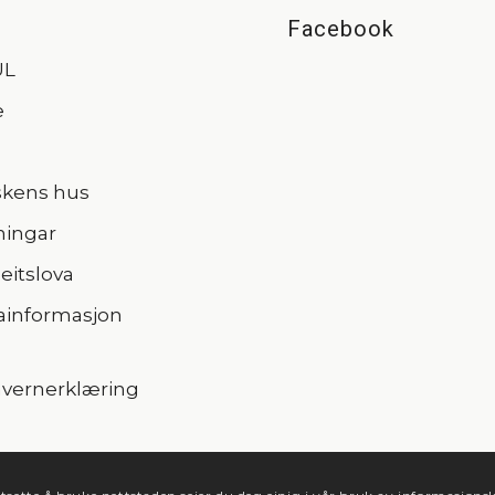
Facebook
UL
e
skens hus
ningar
itslova
ainformasjon
vernerklæring