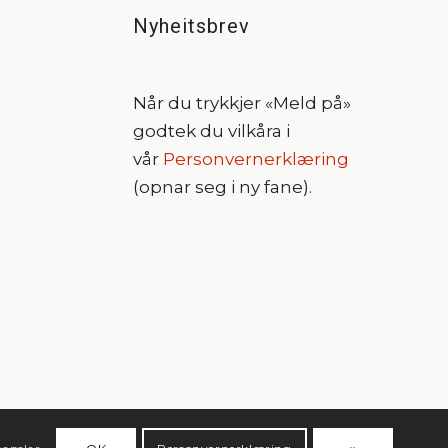
Nyheitsbrev
Når du trykkjer «Meld på»
godtek du vilkåra i
vår
Personvernerklæring
(opnar seg i ny fane).