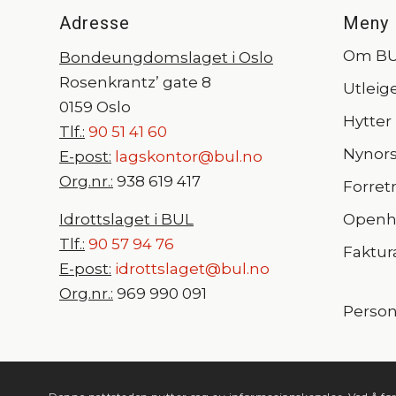
Adresse
Meny
Om B
Bondeungdomslaget i Oslo
Rosenkrantz’ gate 8
Utleig
0159 Oslo
Hytter
Tlf.:
90 51 41 60
Nynor
E-post:
lagskontor@bul.no
Org.nr.:
938 619 417
Forret
Idrottslaget i BUL
Openhe
Tlf.:
90 57 94 76
Faktur
E-post:
idrottslaget@bul.no
Org.nr.:
969 990 091
Person