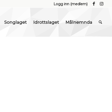
Logg inn (medlem)
Songlaget
Idrottslaget
Målnemnda