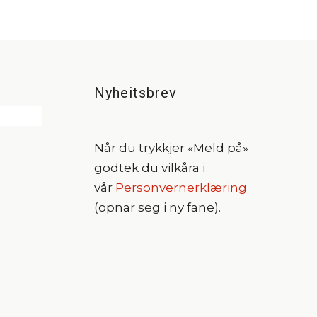
Nyheitsbrev
Når du trykkjer «Meld på»
godtek du vilkåra i
vår
Personvernerklæring
(opnar seg i ny fane).