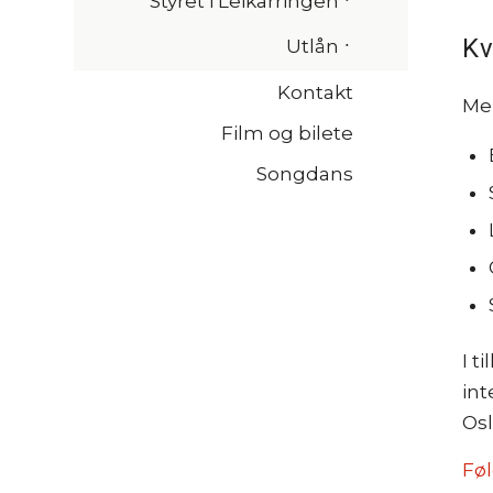
Styret i Leikarringen
Kv
Utlån
Kontakt
Me 
Film og bilete
Songdans
I t
int
Os
Føl