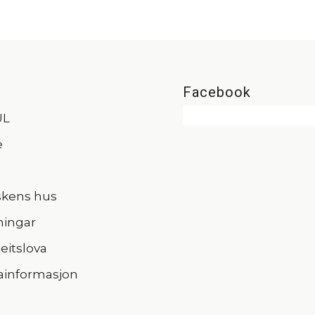
Facebook
UL
e
skens hus
ningar
itslova
ainformasjon