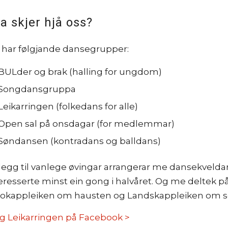
a skjer hjå oss?
har følgjande dansegrupper:
BULder og brak (halling for ungdom)
Songdansgruppa
Leikarringen (folkedans for alle)
Open sal på onsdagar (for medlemmar)
Søndansen (kontradans og balldans)
illegg til vanlege øvingar arrangerar me dansekveld
eresserte minst ein gong i halvåret. Og me deltek p
lokappleiken om hausten og Landskappleiken om
g Leikarringen på Facebook >