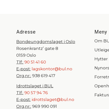
Adresse
Meny
Om B
Bondeungdomslaget i Oslo
Rosenkrantz’ gate 8
Utleig
0159 Oslo
Hytter
Tlf.:
90 51 41 60
Nynor
E-post:
lagskontor@bul.no
Org.nr.:
938 619 417
Forret
Idrottslaget i BUL
Openhe
Tlf.:
90 57 94 76
Faktur
E-post:
idrottslaget@bul.no
Org.nr.:
969 990 091