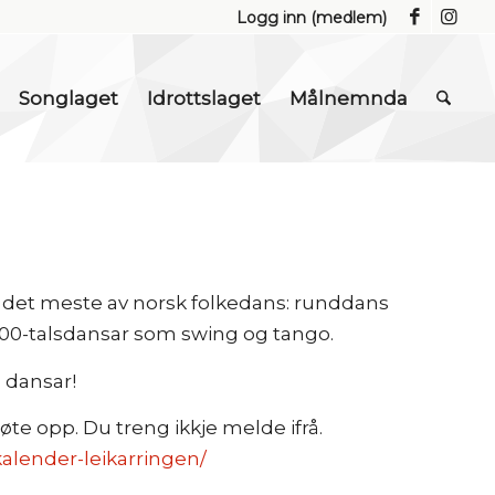
Logg inn (medlem)
Songlaget
Idrottslaget
Målnemnda
 det meste av norsk folkedans: runddans
00-talsdansar som swing og tango.
 dansar!
øte opp. Du treng ikkje melde ifrå.
kalender-leikarringen/