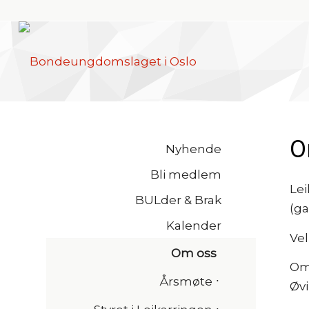
O
Nyhende
Bli medlem
Lei
BULder & Brak
(ga
Kalender
Vel
Om oss
Om 
Årsmøte
Øvi