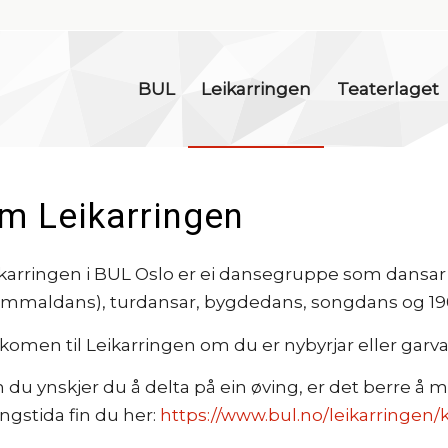
BUL
Leikarringen
Teaterlaget
m Leikarringen
karringen i BUL Oslo er ei dansegruppe som dansar
mmaldans), turdansar, bygdedans, songdans og 19
komen til Leikarringen om du er nybyrjar eller garva
du ynskjer du å delta på ein øving, er det berre å m
ngstida fin du her:
https://www.bul.no/leikarringen/