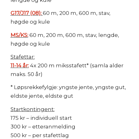
G17/J17 (08):
60 m, 200 m, 600 m, stav,
høgde og kule
MS/KS:
60 m, 200 m, 600 m, stav, lengde,
høgde og kule
Stafettar:
11-14 år:
4x 200 m miksstafett* (samla alder
maks. 50 år)
* Løpsrekkefylgje: yngste jente, yngste gut,
eldste jente, eldste gut
Startkontingent:
175 kr – individuell start
300 kr – etteranmelding
500 kr – per stafettlag