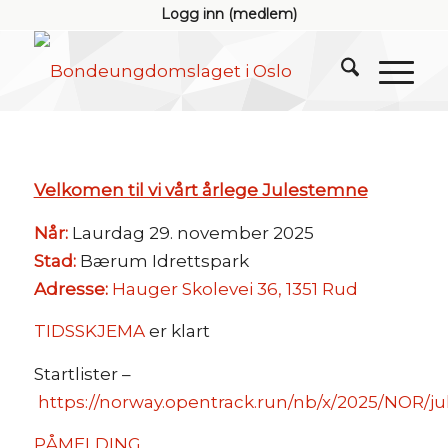
Logg inn (medlem)
Velkomen til vi vårt årlege Julestemne
Når:
Laurdag 29. november 2025
Stad:
Bærum Idrettspark
Adresse:
Hauger Skolevei 36, 1351 Rud
TIDSSKJEMA
er klart
Startlister –
https://norway.opentrack.run/nb/x/2025/NOR/j
PÅMELDING