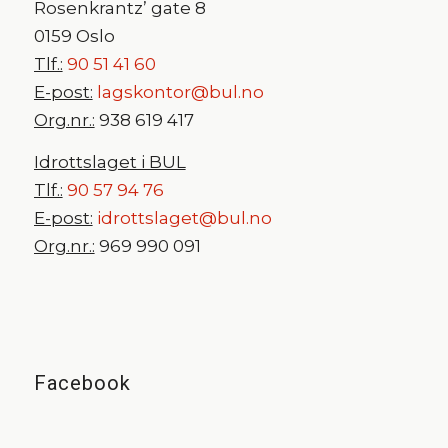
Rosenkrantz’ gate 8
0159 Oslo
Tlf.:
90 51 41 60
E-post:
lagskontor@bul.no
Org.nr.:
938 619 417
Idrottslaget i BUL
Tlf.:
90 57 94 76
E-post:
idrottslaget@bul.no
Org.nr.:
969 990 091
Facebook