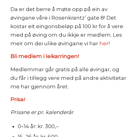
Da er det berre å møte opp på ein av
øvingane våre i Rosenkrantz’ gate 8! Det
kostar eit eingonsbeløp på 100 kr for å vere
med på øving om du ikkje er medlem. Les
meir om dei ulike øvingane vi har
her
!
Bli medlem i leikarringen!
Medlemmar går gratis på alle øvingar, og
du får i tillegg vere med på andre aktivitetar
me har gjennom året.
Prisar
Prisane er pr. kalenderår
0–14 år: kr. 300,–
15–26 år: kr. 600,–