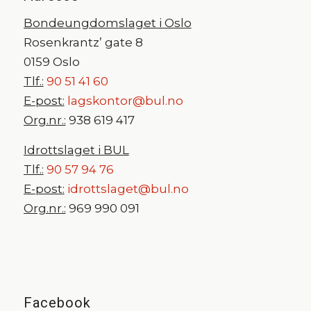
Bondeungdomslaget i Oslo
Rosenkrantz’ gate 8
0159 Oslo
Tlf.:
90 51 41 60
E-post:
lagskontor@bul.no
Org.nr.:
938 619 417
Idrottslaget i BUL
Tlf.:
90 57 94 76
E-post:
idrottslaget@bul.no
Org.nr.:
969 990 091
Facebook