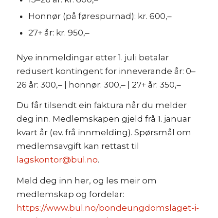
Honnør (på førespurnad): kr. 600,–
27+ år: kr. 950,–
Nye innmeldingar etter 1. juli betalar
redusert kontingent for inneverande år: 0–
26 år: 300,– | honnør: 300,– | 27+ år: 350,–
Du får tilsendt ein faktura når du melder
deg inn. Medlemskapen gjeld frå 1. januar
kvart år (ev. frå innmelding). Spørsmål om
medlemsavgift kan rettast til
lagskontor@bul.no
.
Meld deg inn her, og les meir om
medlemskap og fordelar:
https://www.bul.no/bondeungdomslaget-i-