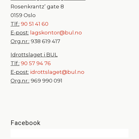
Rosenkrantz’ gate 8
0159 Oslo
Tlf.:
90 51 41 60
E-post:
lagskontor@bul.no
Org.nr.:
938 619 417
Idrottslaget i BUL
Tlf.:
90 57 94 76
E-post:
idrottslaget@bul.no
Org.nr.:
969 990 091
Facebook