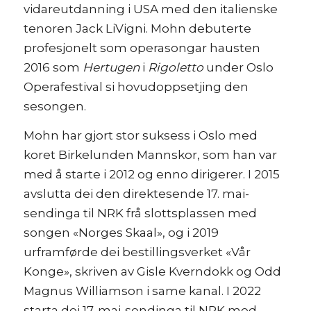
vidareutdanning i USA med den italienske
tenoren Jack LiVigni. Mohn debuterte
profesjonelt som operasongar hausten
2016 som
Hertugen
i
Rigoletto
under Oslo
Operafestival si hovudoppsetjing den
sesongen.
Mohn har gjort stor suksess i Oslo med
koret Birkelunden Mannskor, som han var
med å starte i 2012 og enno dirigerer. I 2015
avslutta dei den direktesende 17. mai-
sendinga til NRK frå slottsplassen med
songen «Norges Skaal», og i 2019
urframførde dei bestillingsverket «Vår
Konge», skriven av Gisle Kverndokk og Odd
Magnus Williamson i same kanal. I 2022
starta dei 17. mai-sendinga til NRK med