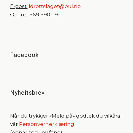
E-post:
idrottslaget@bul.no
Org.nr.:
969 990 091
Facebook
Nyheitsbrev
Når du trykkjer «Meld på» godtek du vilkåra i
vår
Personvernerklæring
(opnar seg i ny fane).