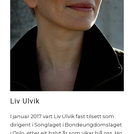
Liv Ulvik
I januar 2017 vart Liv Ulvik fast tilsett som
dirigent i Songlaget i Bondeungdomslaget
i Oslo, etter eit halvt år som vikar hjå oss. Ho