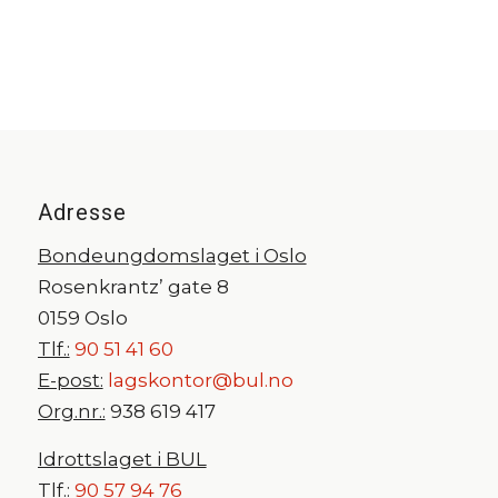
Adresse
Bondeungdomslaget i Oslo
Rosenkrantz’ gate 8
0159 Oslo
Tlf.:
90 51 41 60
E-post:
lagskontor@bul.no
Org.nr.:
938 619 417
Idrottslaget i BUL
Tlf.:
90 57 94 76