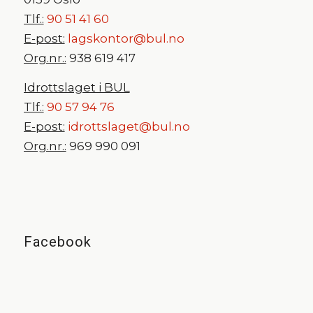
Tlf.:
90 51 41 60
E-post:
lagskontor@bul.no
Org.nr.:
938 619 417
Idrottslaget i BUL
Tlf.:
90 57 94 76
E-post:
idrottslaget@bul.no
Org.nr.:
969 990 091
Facebook