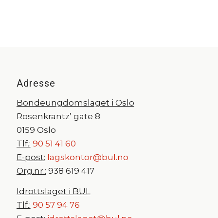
Adresse
Bondeungdomslaget i Oslo
Rosenkrantz’ gate 8
0159 Oslo
Tlf.:
90 51 41 60
E-post:
lagskontor@bul.no
Org.nr.:
938 619 417
Idrottslaget i BUL
Tlf.:
90 57 94 76