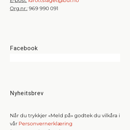
E-post:
idrottslaget@bul.no
Org.nr.:
969 990 091
Facebook
Nyheitsbrev
Når du trykkjer «Meld på» godtek du vilkåra i
vår
Personvernerklæring