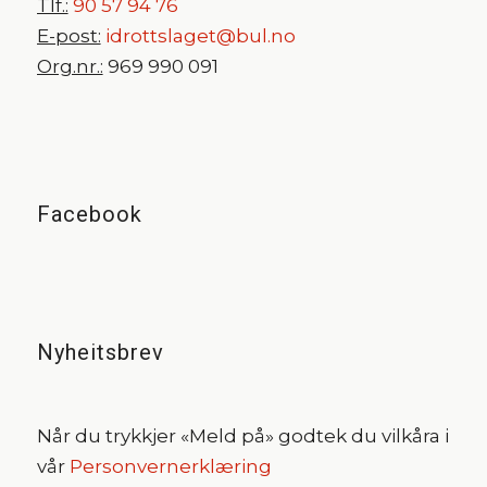
Tlf.:
90 57 94 76
E-post:
idrottslaget@bul.no
Org.nr.:
969 990 091
Facebook
Nyheitsbrev
Når du trykkjer «Meld på» godtek du vilkåra i
vår
Personvernerklæring