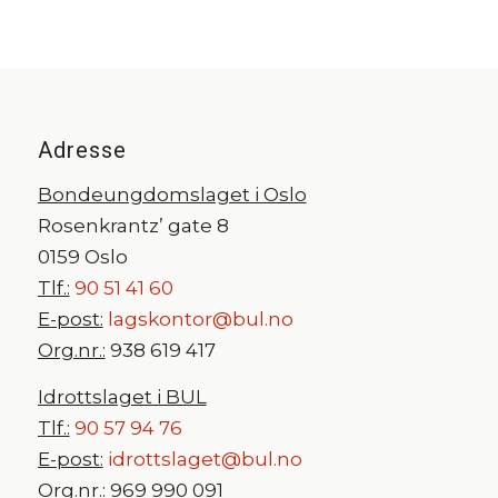
Adresse
Bondeungdomslaget i Oslo
Rosenkrantz’ gate 8
0159 Oslo
Tlf.:
90 51 41 60
E-post:
lagskontor@bul.no
Org.nr.:
938 619 417
Idrottslaget i BUL
Tlf.:
90 57 94 76
E-post:
idrottslaget@bul.no
Org.nr.:
969 990 091