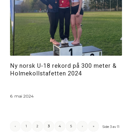
Ny norsk U-18 rekord på 300 meter &
Holmekollstafetten 2024
6. mai 2024
‹
1
2
3
4
5
›
»
Side 3 av 11