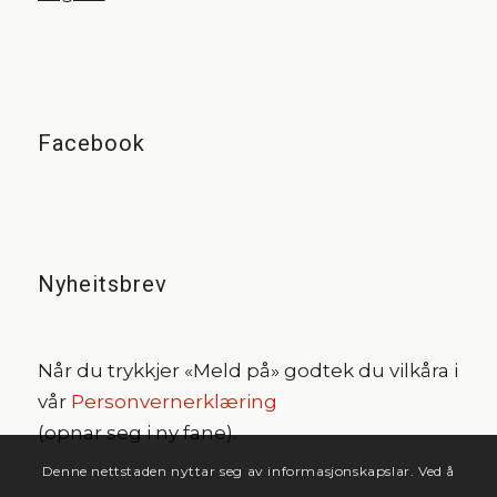
Facebook
Nyheitsbrev
Når du trykkjer «Meld på» godtek du vilkåra i
vår
Personvernerklæring
(opnar seg i ny fane).
Denne nettstaden nyttar seg av informasjonskapslar. Ved å