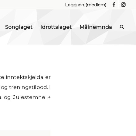
Logg inn (medlem)
Songlaget
Idrottslaget
Målnemnda
te inntektskjelda er
 og treningstilbod. I
la og Julestemne +