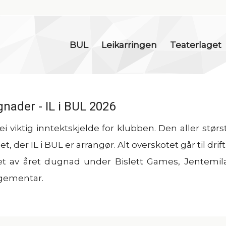
BUL
Leikarringen
Teaterlaget
ader - IL i BUL 2026
 viktig inntektskjelde for klubben. Den aller størs
 der IL i BUL er arrangør. Alt overskotet går til drift
løpet av året dugnad under Bislett Games, Jentemi
gementar.