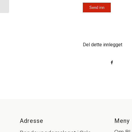
og Groruddalslekene
Del dette innlegget
Adresse
Meny
Om B