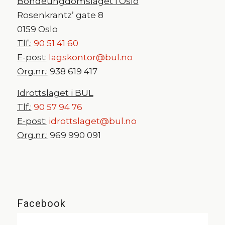
Bondeungdomslaget i Oslo
Rosenkrantz’ gate 8
0159 Oslo
Tlf.:
90 51 41 60
E-post:
lagskontor@bul.no
Org.nr.:
938 619 417
Idrottslaget i BUL
Tlf.:
90 57 94 76
E-post:
idrottslaget@bul.no
Org.nr.:
969 990 091
Facebook