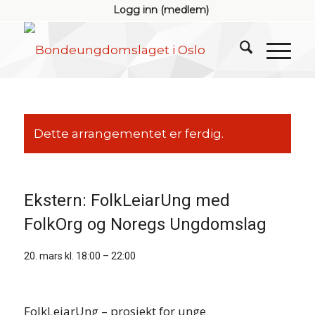
Logg inn (medlem)
Dette arrangementet er ferdig.
Ekstern: FolkLeiarUng med
FolkOrg og Noregs Ungdomslag
20. mars kl. 18:00
–
22:00
FolkLeiarUng – prosjekt for unge