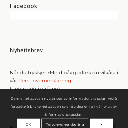
Facebook
Nyheitsbrev
Når du trykkjer «Meld på» godtek du vilkåra i
vår
Personvernerklæring
(opnar seg i ny fane).
Denne nettstaden nyttar seg av informasjonskapslar. Ved å
fortsette å bruke nettstaden seier du deg einig i vår bruk av
informasjonskapslar.
OK
Personvernerklæring
×
Bondeungdomslaget i Oslo