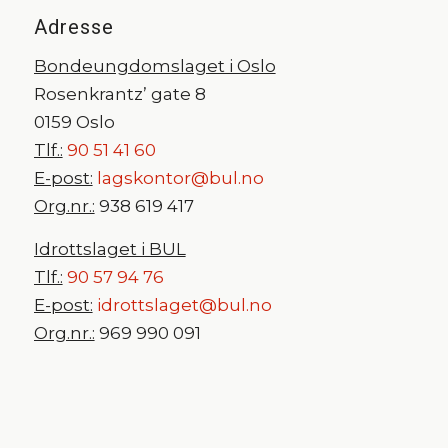
Adresse
Bondeungdomslaget i Oslo
Rosenkrantz’ gate 8
0159 Oslo
Tlf.:
90 51 41 60
E-post:
lagskontor@bul.no
Org.nr.:
938 619 417
Idrottslaget i BUL
Tlf.:
90 57 94 76
E-post:
idrottslaget@bul.no
Org.nr.:
969 990 091