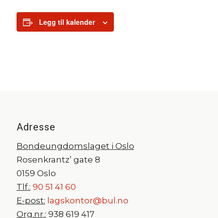
Legg til kalender
Adresse
Bondeungdomslaget i Oslo
Rosenkrantz’ gate 8
0159 Oslo
Tlf.:
90 51 41 60
E-post:
lagskontor@bul.no
Org.nr.:
938 619 417