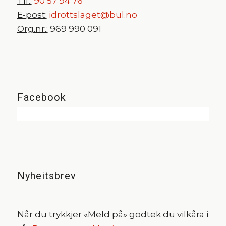
Tlf.:
90 57 94 76
E-post:
idrottslaget@bul.no
Org.nr.:
969 990 091
Facebook
Nyheitsbrev
Når du trykkjer «Meld på» godtek du vilkåra i