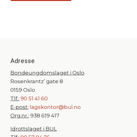
Adresse
Bondeungdomslaget i Oslo
Rosenkrantz’ gate 8
0159 Oslo
Tlf.:
90 51 41 60
E-post:
lagskontor@bul.no
Org.nr.:
938 619 417
Idrottslaget i BUL