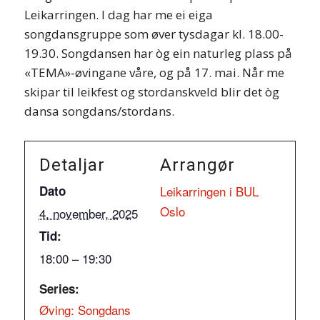
Leikarringen. I dag har me ei eiga
songdansgruppe som øver tysdagar kl. 18.00-
19.30. Songdansen har òg ein naturleg plass på
«TEMA»-øvingane våre, og på 17. mai. Når me
skipar til leikfest og stordanskveld blir det òg
dansa songdans/stordans.
Detaljar
Arrangør
Dato
Leikarringen i BUL
Oslo
4. november, 2025
Tid:
18:00 – 19:30
Series:
Øving: Songdans