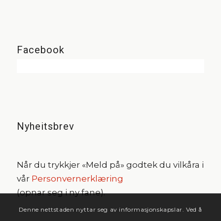
Facebook
Nyheitsbrev
Når du trykkjer «Meld på» godtek du vilkåra i
vår
Personvernerklæring
(opnar seg i ny fane).
Denne nettstaden nyttar seg av informasjonskapslar. Ved å