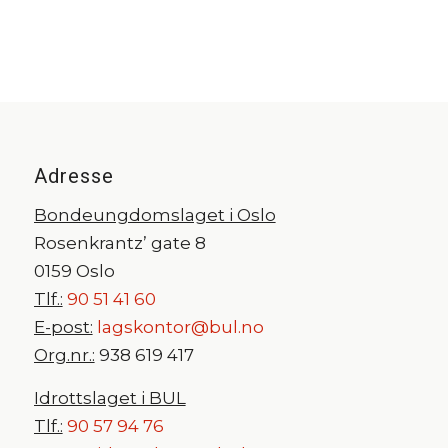
Adresse
Bondeungdomslaget i Oslo
Rosenkrantz’ gate 8
0159 Oslo
Tlf.:
90 51 41 60
E-post:
lagskontor@bul.no
Org.nr.:
938 619 417
Idrottslaget i BUL
Tlf.:
90 57 94 76