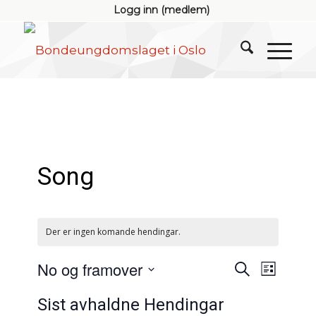
Logg inn (medlem)
Song
Der er ingen komande hendingar.
Hendingar
Hendin
No og framover
Søk
Liste
visings
søk
Vel
og
Sist avhaldne Hendingar
dato.