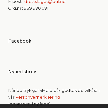
E-post:
idrottslaget@bul.no
Org.nr.:
969 990 091
Facebook
Nyheitsbrev
Når du trykkjer «Meld på» godtek du vilkåra i
vår
Personvernerklæring
(opnar seg i ny fane).