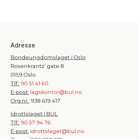
Adresse
Bondeungdomslaget i Oslo
Rosenkrantz’ gate 8
0159 Oslo
Tlf.:
90 51 41 60
E-post:
lagskontor@bul.no
Org.nr.:
938 619 417
Idrottslaget i BUL
Tlf.:
90 57 94 76
E-post:
idrottslaget@bul.no