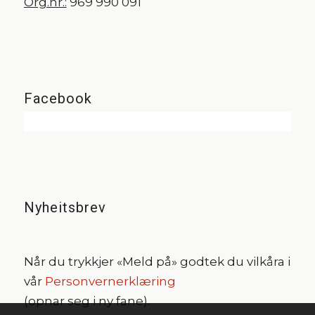
Org.nr.:
969 990 091
Facebook
Nyheitsbrev
Når du trykkjer «Meld på» godtek du vilkåra i
vår
Personvernerklæring
(opnar seg i ny fane).