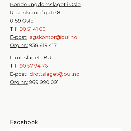
Bondeungdomslaget i Oslo
Rosenkrantz’ gate 8
0159 Oslo
Tlf.:
90 51 41 60
E-post:
lagskontor@bul.no
Org.nr.:
938 619 417
Idrottslaget i BUL
Tlf.:
90 57 94 76
E-post:
idrottslaget@bul.no
Org.nr.:
969 990 091
Facebook