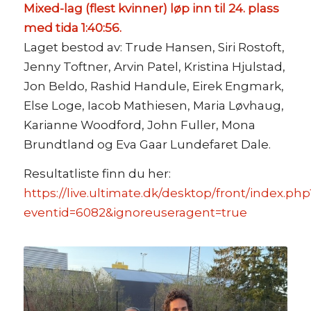
Mixed-lag (flest kvinner) løp inn til 24. plass
med tida 1:40:56.
Laget bestod av: Trude Hansen, Siri Rostoft,
Jenny Toftner, Arvin Patel, Kristina Hjulstad,
Jon Beldo, Rashid Handule, Eirek Engmark,
Else Loge, Iacob Mathiesen, Maria Løvhaug,
Karianne Woodford, John Fuller, Mona
Brundtland og Eva Gaar Lundefaret Dale.
Resultatliste finn du her:
https://live.ultimate.dk/desktop/front/index.php
eventid=6082&ignoreuseragent=true