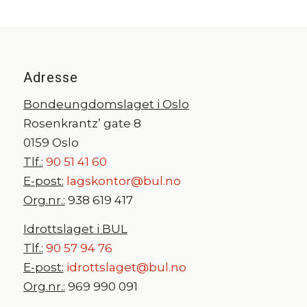
Adresse
Bondeungdomslaget i Oslo
Rosenkrantz’ gate 8
0159 Oslo
Tlf.:
90 51 41 60
E-post:
lagskontor@bul.no
Org.nr.:
938 619 417
Idrottslaget i BUL
Tlf.:
90 57 94 76
E-post:
idrottslaget@bul.no
Org.nr.:
969 990 091