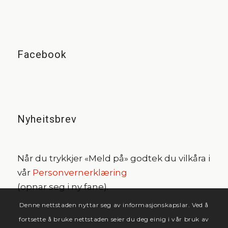
Facebook
Nyheitsbrev
Når du trykkjer «Meld på» godtek du vilkåra i
vår
Personvernerklæring
(opnar seg i ny fane).
Denne nettstaden nyttar seg av informasjonskapslar. Ved å
fortsette å bruke nettstaden seier du deg einig i vår bruk av