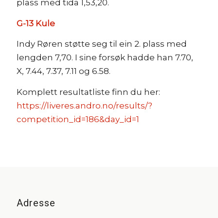
plass med tida 1,53,20.
G-13 Kule
Indy Røren støtte seg til ein 2. plass med
lengden 7,70. I sine forsøk hadde han 7.70,
X, 7.44, 7.37, 7.11 og 6.58.
Komplett resultatliste finn du her:
https://liveres.andro.no/results/?
competition_id=186&day_id=1
Adresse