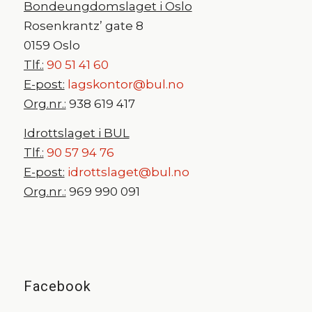
Bondeungdomslaget i Oslo
Rosenkrantz’ gate 8
0159 Oslo
Tlf.:
90 51 41 60
E-post:
lagskontor@bul.no
Org.nr.:
938 619 417
Idrottslaget i BUL
Tlf.:
90 57 94 76
E-post:
idrottslaget@bul.no
Org.nr.:
969 990 091
Facebook