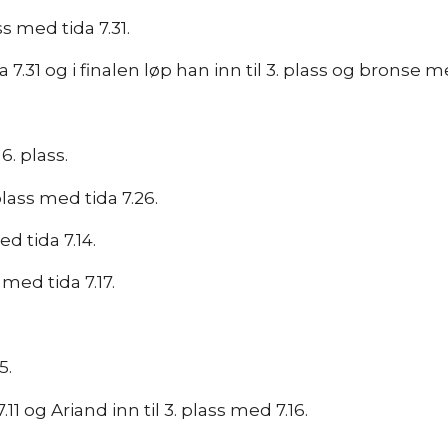
ss med tida 7.31.
a 7.31 og i finalen løp han inn til 3. plass og bronse m
6. plass.
plass med tida 7.26.
ed tida 7.14.
 med tida 7.17.
5.
7.11 og Ariand inn til 3. plass med 7.16.