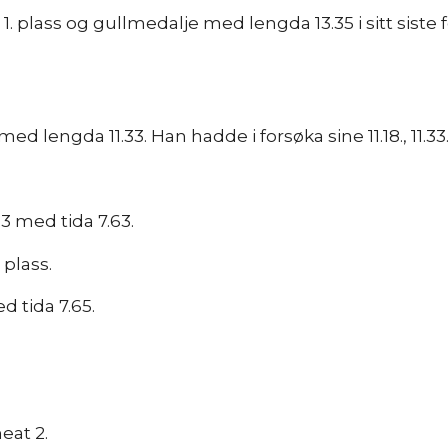
plass og gullmedalje med lengda 13.35 i sitt siste for
d lengda 11.33. Han hadde i forsøka sine 11.18., 11.33. X
 3 med tida 7.63.
 plass.
d tida 7.65.
eat 2.