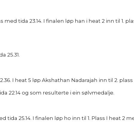
 med tida 23.14. I finalen løp han i heat 2 inn til 1. pla
da 25.31.
 22.36. I heat 5 løp Akshathan Nadarajah inn til 2. plas
d tida 22.14 og som resulterte i ein sølvmedalje.
med tida 25.14. I finalen løp ho inn til 1. Plass I heat 