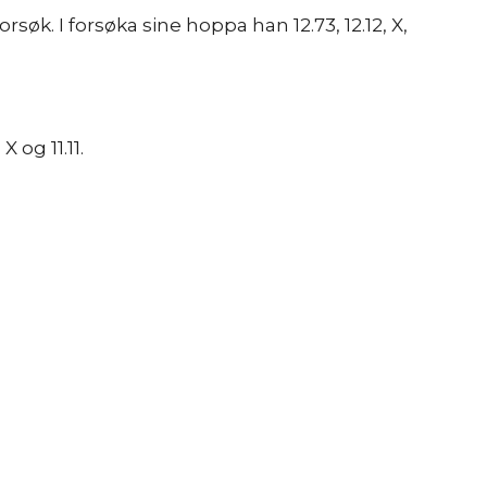
søk. I forsøka sine hoppa han 12.73, 12.12, X,
 og 11.11.