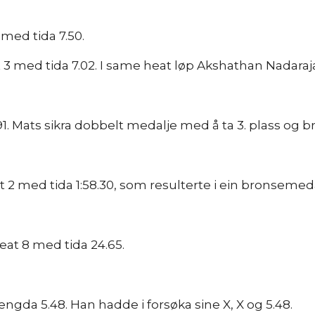
 med tida 7.50.
t 3 med tida 7.02. I same heat løp Akshathan Nadarajah 
6.91. Mats sikra dobbelt medalje med å ta 3. plass og 
at 2 med tida 1:58.30, som resulterte i ein bronsemeda
heat 8 med tida 24.65.
engda 5.48. Han hadde i forsøka sine X, X og 5.48.