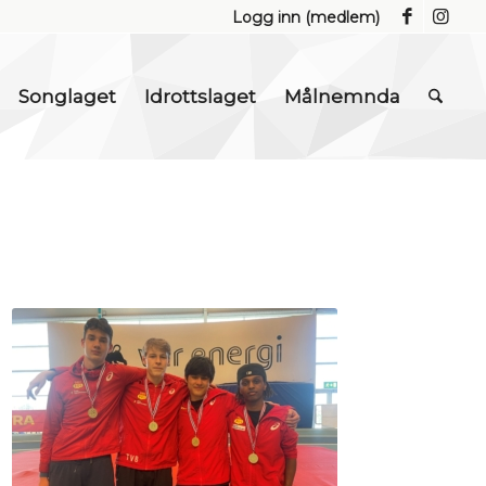
Logg inn (medlem)
Songlaget
Idrottslaget
Målnemnda