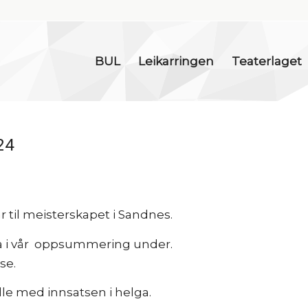
BUL
Leikarringen
Teaterlaget
24
 til meisterskapet i Sandnes.
esa i vår oppsummering under.
se.
alle med innsatsen i helga.