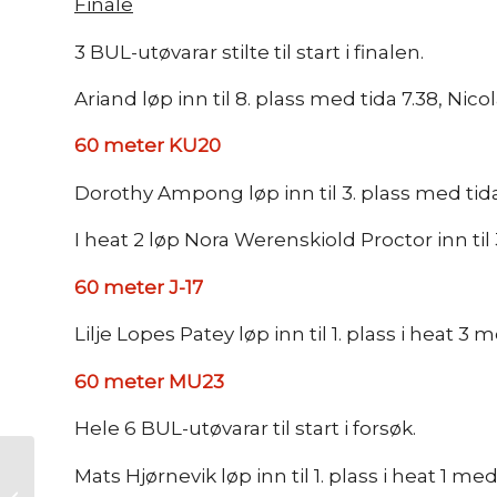
Finale
3 BUL-utøvarar stilte til start i finalen.
Ariand løp inn til 8. plass med tida 7.38, Nicol
60 meter KU20
Dorothy Ampong løp inn til 3. plass med tida 8.
I heat 2 løp Nora Werenskiold Proctor inn til 3
60 meter J-17
Lilje Lopes Patey løp inn til 1. plass i heat 3 
60 meter MU23
Hele 6 BUL-utøvarar til start i forsøk.
Årsmøte i
Mats Hjørnevik løp inn til 1. plass i heat 1 med
Bondeungdomslaget