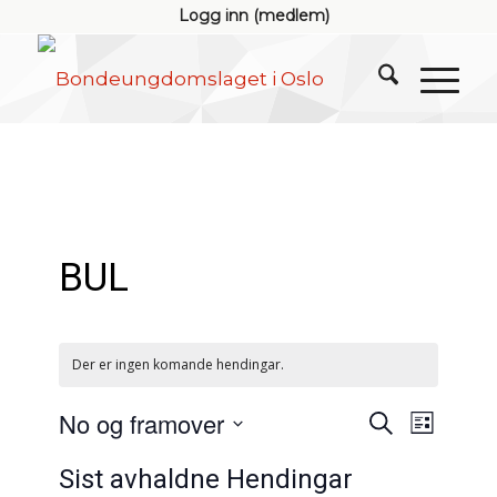
Logg inn (medlem)
BUL
Der er ingen komande hendingar.
Hendingar
Hendin
No og framover
Søk
Liste
visings
søk
Vel
og
Sist avhaldne Hendingar
dato.