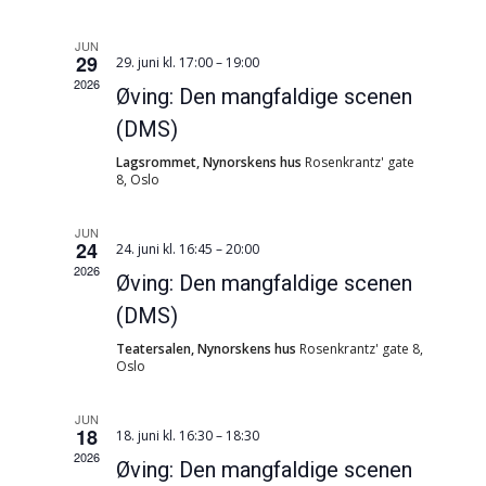
visingsnav
JUN
29
29. juni kl. 17:00
–
19:00
2026
Øving: Den mangfaldige scenen
(DMS)
Lagsrommet, Nynorskens hus
Rosenkrantz' gate
8, Oslo
JUN
24
24. juni kl. 16:45
–
20:00
2026
Øving: Den mangfaldige scenen
(DMS)
Teatersalen, Nynorskens hus
Rosenkrantz' gate 8,
Oslo
JUN
18
18. juni kl. 16:30
–
18:30
2026
Øving: Den mangfaldige scenen