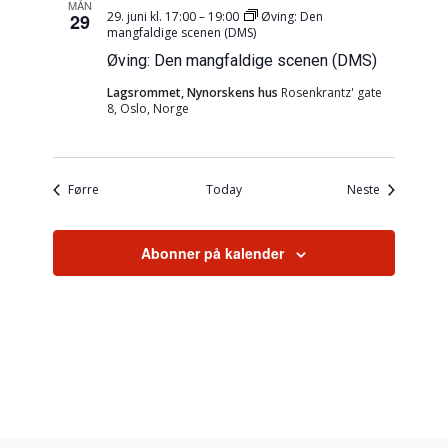
MÅN
29. juni kl. 17:00
–
19:00
Øving: Den
29
mangfaldige scenen (DMS)
Øving: Den mangfaldige scenen (DMS)
Lagsrommet, Nynorskens hus
Rosenkrantz' gate
8, Oslo, Norge
Hendingar
Hendingar
Førre
Today
Neste
Abonner på kalender