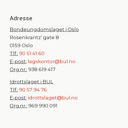
Adresse
Bondeungdomslaget i Oslo
Rosenkrantz’ gate 8
0159 Oslo
Tlf.:
90 51 41 60
E-post:
lagskontor@bul.no
Org.nr.:
938 619 417
Idrottslaget i BUL
Tlf.:
90 57 94 76
E-post:
idrottslaget@bul.no
Org.nr.:
969 990 091