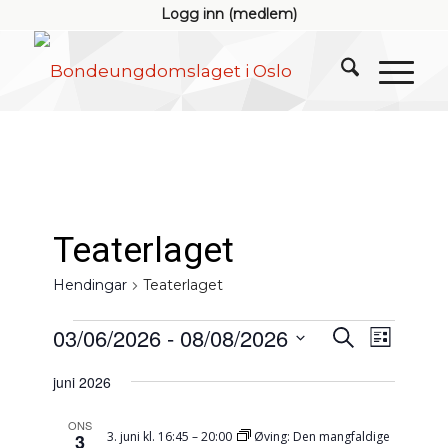
Logg inn (medlem)
Teaterlaget
Hendingar
Teaterlaget
Hendingar
Hendingar
Hendin
03/06/2026
 - 
08/08/2026
Søk
Liste
visings
søk
Vel
juni 2026
og
dato.
visingsnav
ONS
3. juni kl. 16:45
–
20:00
Øving: Den mangfaldige
3