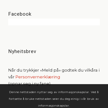
Facebook
Nyheitsbrev
Når du trykkjer «Meld på» godtek du vilkåra i
vår
Personvernerklæring
(opnar seg i ny fane).
Denne nettstaden nyttar seg av informasjonskapslar. Ved å
fortsette å bruke nettstaden seier du deg einig i vår bruk av
informasjonskapslar.