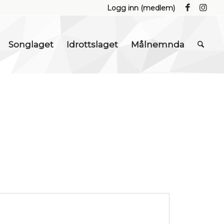
Logg inn (medlem)
Songlaget
Idrottslaget
Målnemnda