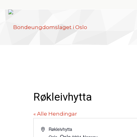
Røkleivhytta
« Alle Hendingar
Address
Røkleivhytta
Oslo