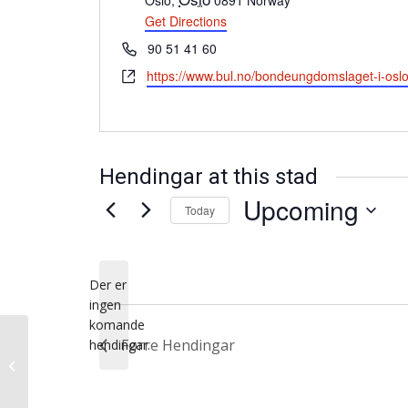
Oslo
,
0891
Norway
Get Directions
Phone
90 51 41 60
Website
https://www.bul.no/bondeungdomslaget-i-oslo/u
Hendingar at this stad
Upcoming
Today
Vel
dato.
Der er
ingen
Notice
komande
Førre
Hendingar
hendingar.
Rud