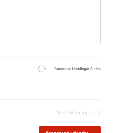
Condense Hendingar Series
Neste
Hendingar
Abonner på kalender