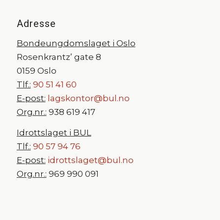
Adresse
Bondeungdomslaget i Oslo
Rosenkrantz’ gate 8
0159 Oslo
Tlf.:
90 51 41 60
E-post:
lagskontor@bul.no
Org.nr.:
938 619 417
Idrottslaget i BUL
Tlf.:
90 57 94 76
E-post:
idrottslaget@bul.no
Org.nr.:
969 990 091