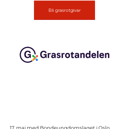
Bli grasrotgivar
17. mai med Bondeungdomslaget i Oslo