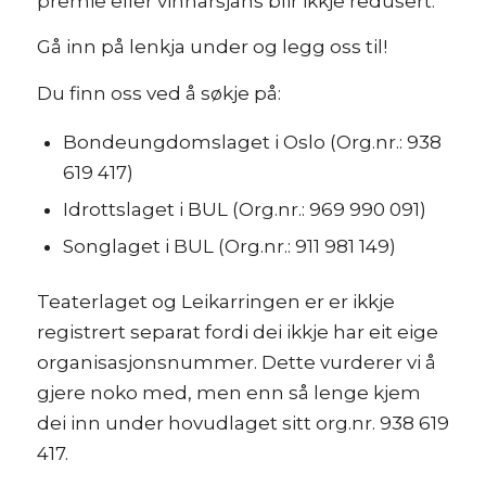
premie eller vinnarsjans blir ikkje redusert.
Gå inn på lenkja under og legg oss til!
Du finn oss ved å søkje på:
Bondeungdomslaget i Oslo (Org.nr.: 938
619 417)
Idrottslaget i BUL (Org.nr.: 969 990 091)
Songlaget i BUL (Org.nr.: 911 981 149)
Teaterlaget og Leikarringen er er ikkje
registrert separat fordi dei ikkje har eit eige
organisasjonsnummer. Dette vurderer vi å
gjere noko med, men enn så lenge kjem
dei inn under hovudlaget sitt org.nr. 938 619
417.