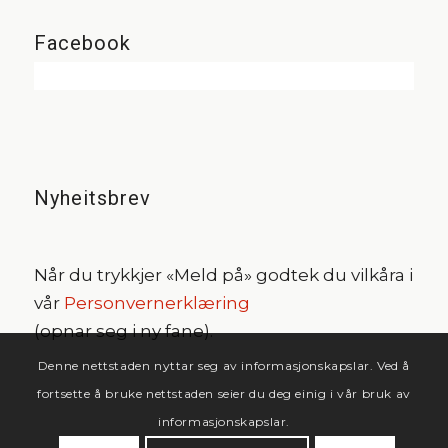
Facebook
Nyheitsbrev
Når du trykkjer «Meld på» godtek du vilkåra i
vår
Personvernerklæring
(opnar seg i ny fane).
Denne nettstaden nyttar seg av informasjonskapslar. Ved å
fortsette å bruke nettstaden seier du deg einig i vår bruk av
informasjonskapslar.