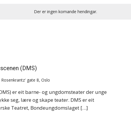
Der er ingen komande hendingar.
e scenen (DMS)
s
Rosenkrantz' gate 8, Oslo
DMS) er eit barne- og ungdomsteater der unge
ykke seg, lære og skape teater. DMS er eit
rske Teatret, Bondeungdomslaget […]