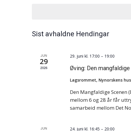
Hendingar
dato.
med
nøkkelord.
Sist avhaldne Hendingar
JUN
29. juni kl. 17:00
–
19:00
29
Øving: Den mangfaldig
2026
Lagsrommet, Nynorskens hu
Den Mangfaldige Scenen (
mellom 6 og 28 år får uttr
samarbeid mellom Det No
JUN
24. juni kl. 16:45
–
20:00