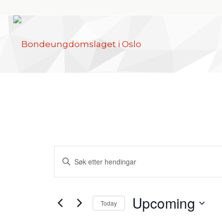
Hendingar
Skriv
søk
inn
og
nøkkelord.
visingsnavigasjon
Upcoming
Søk
Today
etter
Vel