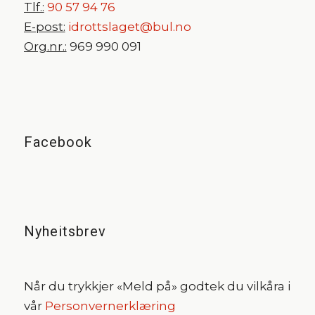
Tlf.:
90 57 94 76
E-post:
idrottslaget@bul.no
Org.nr.:
969 990 091
Facebook
Nyheitsbrev
Når du trykkjer «Meld på» godtek du vilkåra i
vår
Personvernerklæring