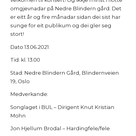
velkomen til konsert! Og ikkje minst i flotte
omgjevnadar på Nedre Blindern gård. Det
er eitt år og fire månadar sidan dei sist har
sunge for eit publikum og dei gler seg
stort!
Dato 13.06.2021
Tid: kl. 13.00
Stad: Nedre Blindern Gård, Blindernveien
19, Oslo
Medverkande:
Songlaget i BUL – Dirigent Knut Kristian
Mohn
Jon Hjellum Brodal – Hardingfele/fele