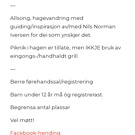
—
Allsong, hagevandring med
guiding/inspirasjon av/med Nils Norman
Iversen for dei som ynskjer det.
Piknik i hagen er tillate, men IKKJE bruk av
eingongs-/handhaldt grill.
—
Berre førehandssal/registrering
Barn under 12 år må òg registrerast.
Begrensa antal plassar
Vel møtt!
Facebook-hending