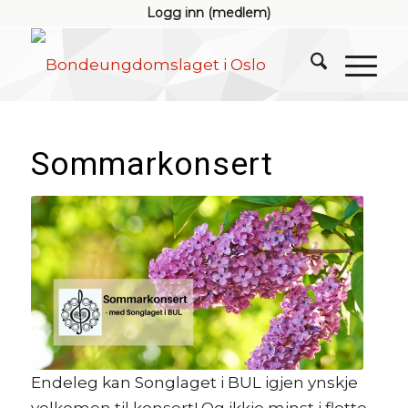
Logg inn (medlem)
Sommarkonsert
Endeleg kan Songlaget i BUL igjen ynskje