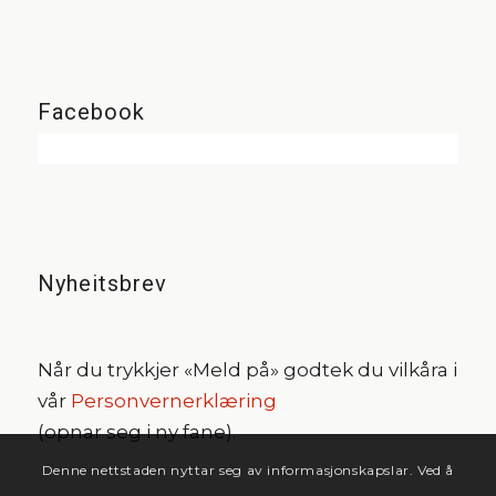
Facebook
Nyheitsbrev
Når du trykkjer «Meld på» godtek du vilkåra i
vår
Personvernerklæring
(opnar seg i ny fane).
Denne nettstaden nyttar seg av informasjonskapslar. Ved å