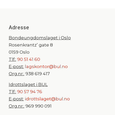
Adresse
Bondeungdomslaget i Oslo
Rosenkrantz’ gate 8
0159 Oslo
Tlf.:
90 51 41 60
E-post:
lagskontor@bul.no
Org.nr.:
938 619 417
Idrottslaget i BUL
Tlf.:
90 57 94 76
E-post:
idrottslaget@bul.no
Org.nr.:
969 990 091