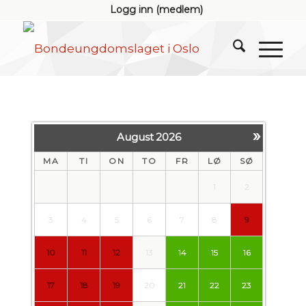
Logg inn (medlem)
»
August
2026
MA
TI
ON
TO
FR
LØ
SØ
1
2
3
4
5
6
7
8
9
10
11
12
13
14
15
16
17
18
19
20
21
22
23