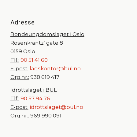
Adresse
Bondeungdomslaget i Oslo
Rosenkrantz’ gate 8
0159 Oslo
Tlf.:
90 51 41 60
E-post:
lagskontor@bul.no
Org.nr.:
938 619 417
Idrottslaget i BUL
Tlf.:
90 57 94 76
E-post:
idrottslaget@bul.no
Org.nr.:
969 990 091