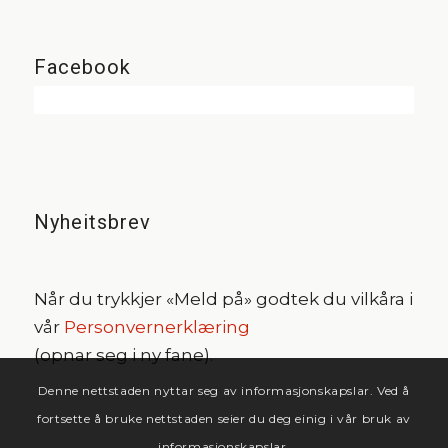
Facebook
Nyheitsbrev
Når du trykkjer «Meld på» godtek du vilkåra i
vår
Personvernerklæring
(opnar seg i ny fane).
Denne nettstaden nyttar seg av informasjonskapslar. Ved å
fortsette å bruke nettstaden seier du deg einig i vår bruk av
informasjonskapslar.