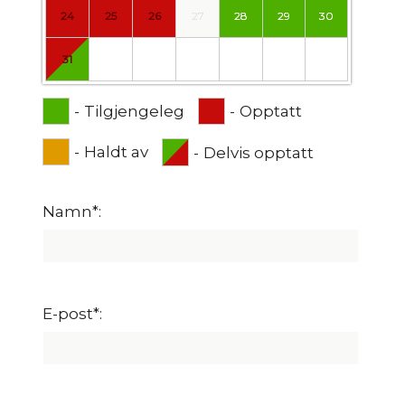
24
25
26
27
28
29
30
31
-
Tilgjengeleg
-
Opptatt
-
Haldt av
-
Delvis opptatt
Namn*:
E-post*: